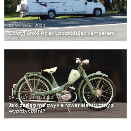
03 września 2020
Odkryj uroki Polski, podróżując kamperem
09 października 2020
Jaki zasięg ma zwykle rower elektryczny z
wypożyczalni?