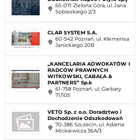
65-071 Zielona Góra, ul. Jana
Sobieskiego 2/3
CLAR SYSTEM S.A.
60-542 Poznań, ul. Klemensa
Janickiego 20B
„KANCELARIA ADWOKATÓW I
RADCÓW PRAWNYCH
WITKOWSKI, CABAŁA &
PARTNERS” Sp.k
61-758 Poznań, ul. Garbary
71/105
VETO Sp. z o.o. Doradztwo i
Dochodzenie Odszkodowań
70-386 Szczecin, ul. Adama
Mickiewicza 36A/3