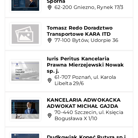
Sporna
62-200 Gniezno, Rynek 17/3
Tomasz Redo Doradztwo
Transportowe KARA ITD
77-100 Bytów, Udorpie 36
Iuris Peritus Kancelaria
Prawna Mierzejewski Nowak
sp. j.
61-707 Poznań, ul. Karola
Libelta 29/6
KANCELARIA ADWOKACKA
ADWOKAT MICHAŁ GAJDA
70-440 Szczecin, ul. Księcia
Bogusława X 1/10
Dudkowiak Kopeć Putyra sp.j