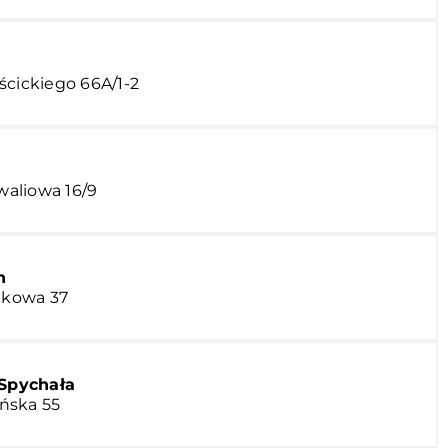
ścickiego 66A/1-2
nwaliowa 16/9
n
otkowa 37
 Spychała
ińska 55