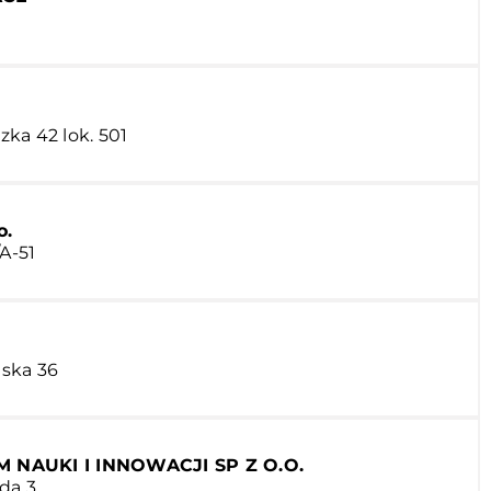
ka 42 lok. 501
o.
/A-51
ska 36
NAUKI I INNOWACJI SP Z O.O.
da 3