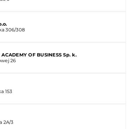
.o.
ka 306/308
. ACADEMY OF BUSINESS Sp. k.
owej 26
ka 153
a 2A/3