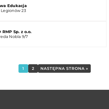
owa Edukacja
. Legionów 23
RMP Sp. z o.o.
reda Nobla 9/7
1
2
NASTĘPNA STRONA »