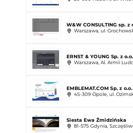
W&W CONSULTING sp. z o
Warszawa, ul. Grochows
ERNST & YOUNG Sp. z o.o
Warszawa, Al. Armii Lud
EMBLEMAT.COM Sp. z o.o.
45-309 Opole, ul. Ozims
Siesta Ewa Żmidzińska
81-575 Gdynia, Szczęśliw