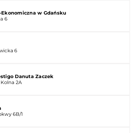
o-Ekonomiczna w Gdańsku
a 6
wicka 6
stigo Danuta Zaczek
 Kolna 2A
h
okwy 6B/1