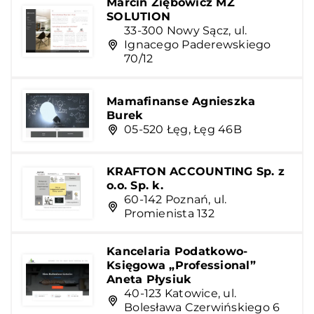
Marcin Ziębowicz MZ
SOLUTION
33-300 Nowy Sącz, ul.
Ignacego Paderewskiego
70/12
Mamafinanse Agnieszka
Burek
05-520 Łęg, Łęg 46B
KRAFTON ACCOUNTING Sp. z
o.o. Sp. k.
60-142 Poznań, ul.
Promienista 132
Kancelaria Podatkowo-
Księgowa „Professional”
Aneta Płysiuk
40-123 Katowice, ul.
Bolesława Czerwińskiego 6