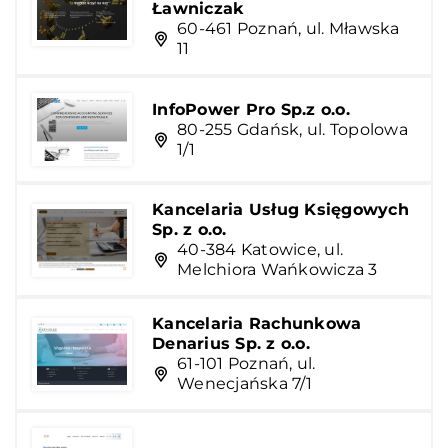
Ławniczak
60-461 Poznań, ul. Mławska
11
InfoPower Pro Sp.z o.o.
80-255 Gdańsk, ul. Topolowa
1/1
Kancelaria Usług Księgowych
Sp. z o.o.
40-384 Katowice, ul.
Melchiora Wańkowicza 3
Kancelaria Rachunkowa
Denarius Sp. z o.o.
61-101 Poznań, ul.
Wenecjańska 7/1