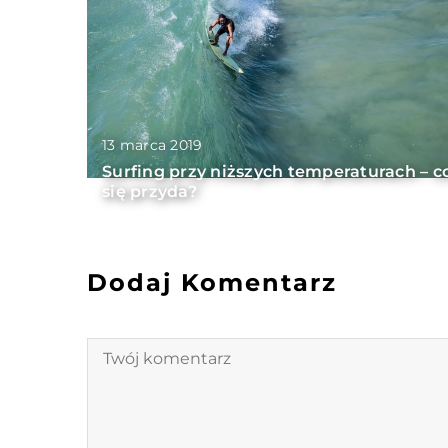
13 marca 2019
Surfing przy niższych temperaturach – c
się przyda?
Dodaj Komentarz