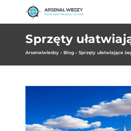
Sprzęty ułatwiaj
Arsenalwiedzy
Blog
Sprzęty ułatwiające ż
»
»