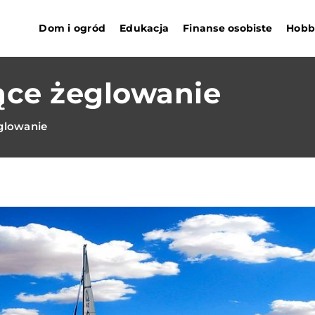
Dom i ogród
Edukacja
Finanse osobiste
Hobby
ące żeglowanie
eglowanie