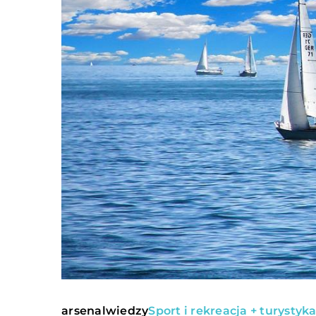
arsenalwiedzy
Sport i rekreacja + turystyk