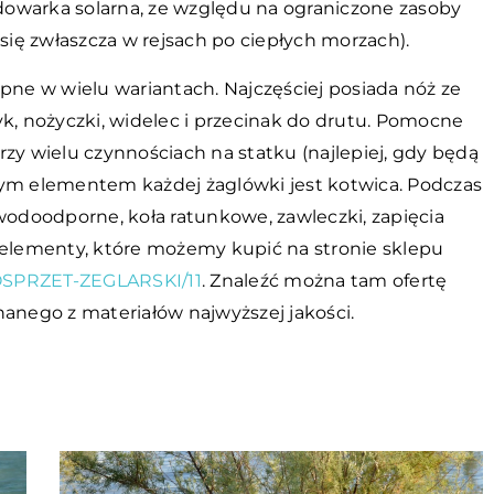
adowarka solarna, ze względu na ograniczone zasoby
 się zwłaszcza w rejsach po ciepłych morzach).
pne w wielu wariantach. Najczęściej posiada nóż ze
czyk, nożyczki, widelec i przecinak do drutu. Pomocne
zy wielu czynnościach na statku (najlepiej, gdy będą
nym elementem każdej żaglówki jest kotwica. Podczas
wodoodporne, koła ratunkowe, zawleczki, zapięcia
 elementy, które możemy kupić na stronie sklepu
/OSPRZET-ZEGLARSKI/11
. Znaleźć można tam ofertę
nanego z materiałów najwyższej jakości.