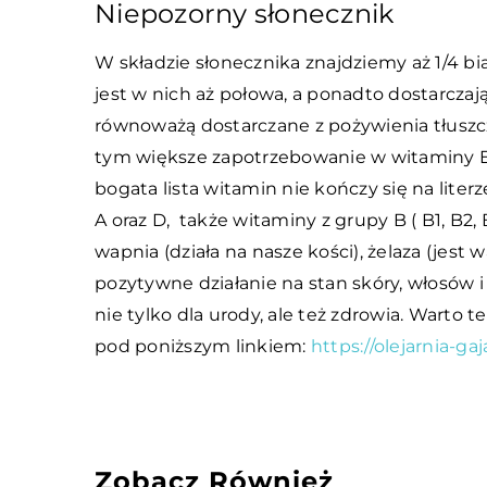
Niepozorny słonecznik
W składzie słonecznika znajdziemy aż 1/4 bia
jest w nich aż połowa, a ponadto dostarcza
równoważą dostarczane z pożywienia tłuszcz
tym większe zapotrzebowanie w witaminy E. 
bogata lista witamin nie kończy się na liter
A oraz D, także witaminy z grupy B ( B1, B2,
wapnia (działa na nasze kości), żelaza (jest 
pozytywne działanie na stan skóry, włosów i
nie tylko dla urody, ale też zdrowia. Warto t
pod poniższym linkiem:
https://olejarnia-ga
Zobacz Również