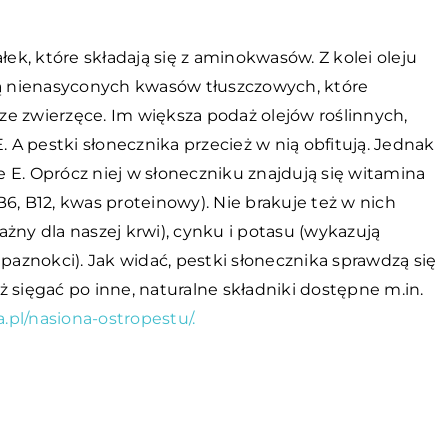
łek, które składają się z aminokwasów. Z kolei oleju
ją nienasyconych kwasów tłuszczowych, które
e zwierzęce. Im większa podaż olejów roślinnych,
A pestki słonecznika przecież w nią obfitują. Jednak
ze E. Oprócz niej w słoneczniku znajdują się witamina
 B6, B12, kwas proteinowy). Nie brakuje też w nich
ważny dla naszej krwi), cynku i potasu (wykazują
 paznokci). Jak widać, pestki słonecznika sprawdzą się
eż sięgać po inne, naturalne składniki dostępne m.in.
ja.pl/nasiona-ostropestu/.