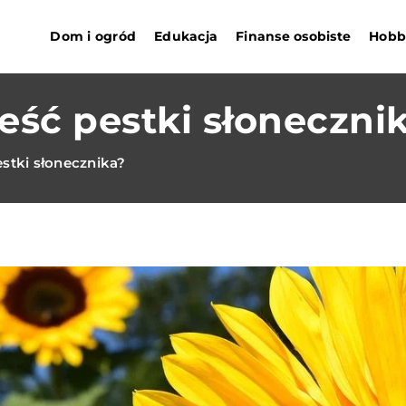
Dom i ogród
Edukacja
Finanse osobiste
Hobby
eść pestki słoneczni
stki słonecznika?