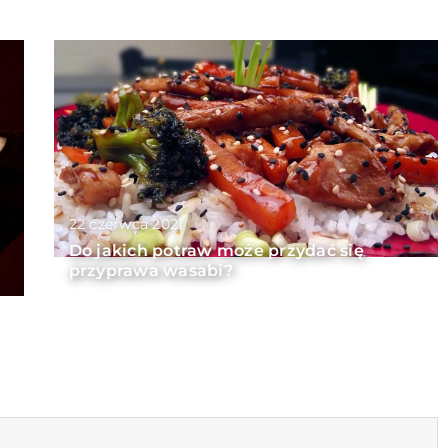
22 czerwca 2021
Do jakich potraw może przydać się
przyprawa wasabi?