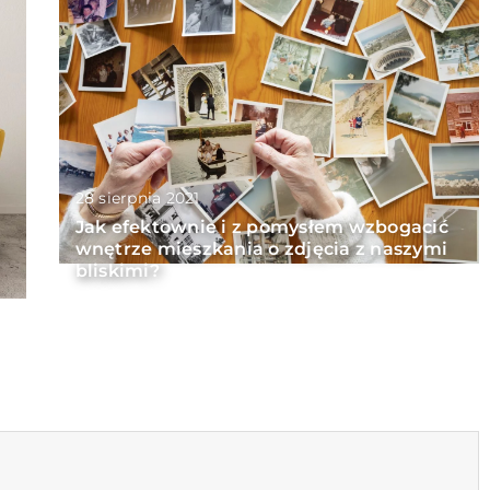
28 sierpnia 2021
Jak efektownie i z pomysłem wzbogacić
wnętrze mieszkania o zdjęcia z naszymi
bliskimi?