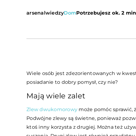
arsenalwiedzy
Dom
Potrzebujesz ok. 2 min
Wiele osób jest zdezorientowanych w kwest
posiadanie to dobry pomysł, czy nie?
Mają wiele zalet
Zlew dwukomorowy
może pomóc sprawić, że
Podwójne zlewy są świetne, ponieważ pozwa
ktoś inny korzysta z drugiej. Można też używ
suszenia. Drugi zlew jest również przydatny