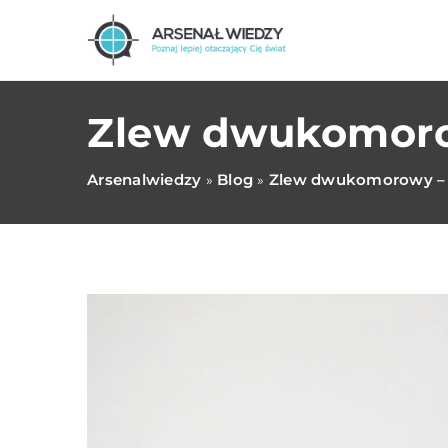
Zlew dwukomorow
Arsenalwiedzy
Blog
Zlew dwukomorowy – c
»
»