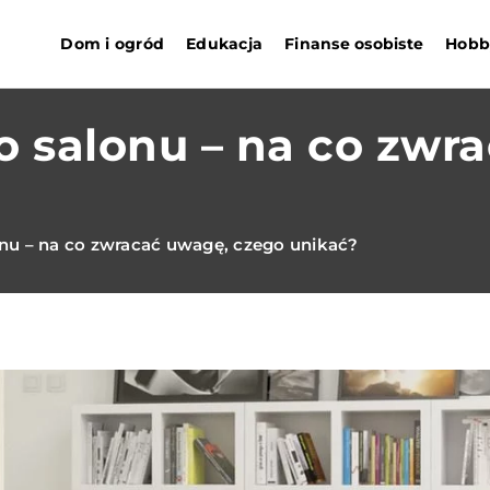
Dom i ogród
Edukacja
Finanse osobiste
Hobby
 salonu – na co zwr
nu – na co zwracać uwagę, czego unikać?