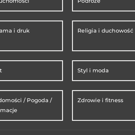
ruchomości
Podróże
ama i druk
Religia i duchowość
t
Styl i moda
omości / Pogoda /
Zdrowie i fitness
rmacje