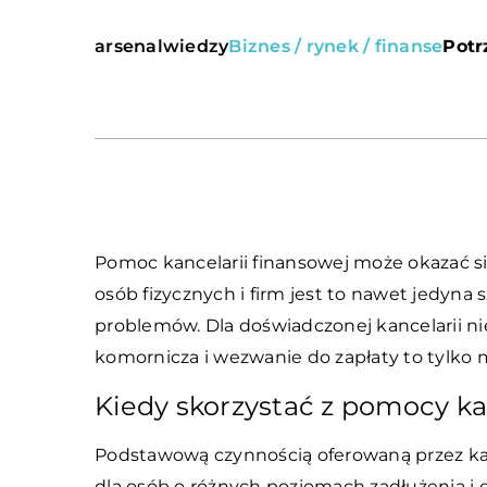
arsenalwiedzy
Biznes / rynek / finanse
Potr
Pomoc kancelarii finansowej może okazać s
osób fizycznych i firm jest to nawet jedyna
problemów. Dla doświadczonej kancelarii ni
komornicza i wezwanie do zapłaty to tylko 
Kiedy skorzystać z pomocy ka
Podstawową czynnością oferowaną przez kan
dla osób o różnych poziomach zadłużenia i