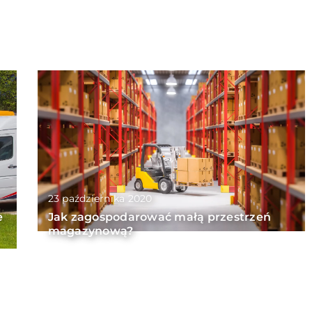
23 października 2020
e
Jak zagospodarować małą przestrzeń
magazynową?