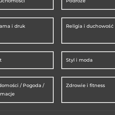
ruchomości
Podróże
ama i druk
Religia i duchowość
t
Styl i moda
omości / Pogoda /
Zdrowie i fitness
rmacje