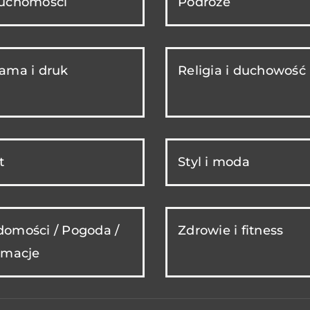
ruchomości
Podróże
ama i druk
Religia i duchowość
t
Styl i moda
omości / Pogoda /
Zdrowie i fitness
rmacje