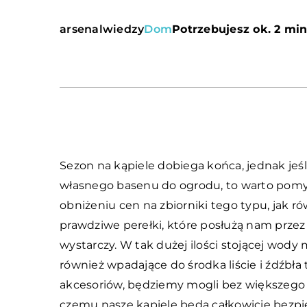
arsenalwiedzy
Dom
Potrzebujesz ok. 2 min
Sezon na kąpiele dobiega końca, jednak jeś
własnego basenu do ogrodu, to warto pomyśl
obniżeniu cen na zbiorniki tego typu, jak 
prawdziwe perełki, które posłużą nam przez
wystarczy. W tak dużej ilości stojącej wody
również wpadające do środka liście i źdźbł
akcesoriów, będziemy mogli bez większego 
czemu nasze kąpiele będą całkowicie bezpi