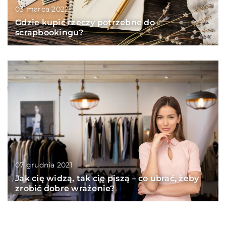
03 marca 2022
Gdzie kupić rzeczy potrzebne do
scrapbookingu?
07 grudnia 2021
Jak cię widzą, tak cię piszą – co ubrać, żeby
zrobić dobre wrażenie?