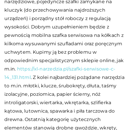
narzędziowe, pojedyncze szafki zamykane na
kluczyk (do przechowywania najdroższych
urządzeń) i porządny stół roboczy z regulacją
wysokości. Dobrym uzupełnieniem będzie z
pewnością mobilna szafka serwisowa na kółkach z
kilkoma wysuwanymi szufladami oraz poręcznym
uchwytem. Kupimy ją bez problemu w
odpowiednim specjalistycznym sklepie online, jak
m.in.
https://xl-narzedzia.pl/szafki-serwisowe-c-
14_131.html
. Z kolei najbardziej pożądane narzędzia
to m.in. młotki, klucze, śrubokręty, dłuta, taśmy
izolacyjne, poziomica, papier ścierny, nóż
introligatorski, wiertarka, wkrętarka, szlifierka
kątowa, lutownica, spawarka i piła tarczowa do
drewna. Ostatnią kategorię użytecznych
elementów stanowią drobne gwoździe, wkręty,