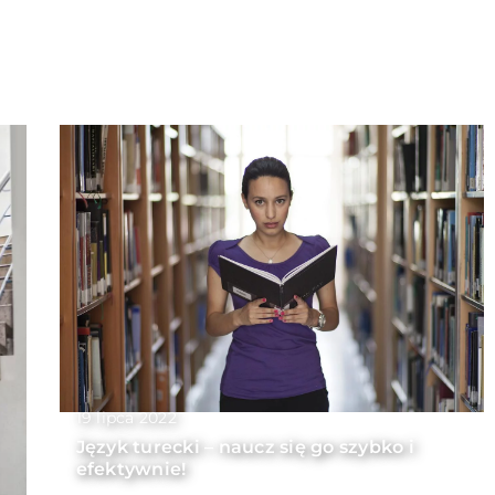
19 lipca 2022
Język turecki – naucz się go szybko i
efektywnie!