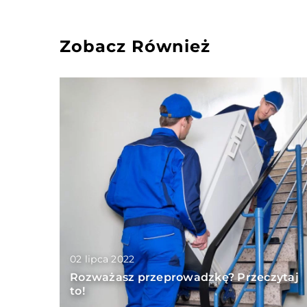
Zobacz Również
02 lipca 2022
Rozważasz przeprowadzkę? Przeczytaj
to!