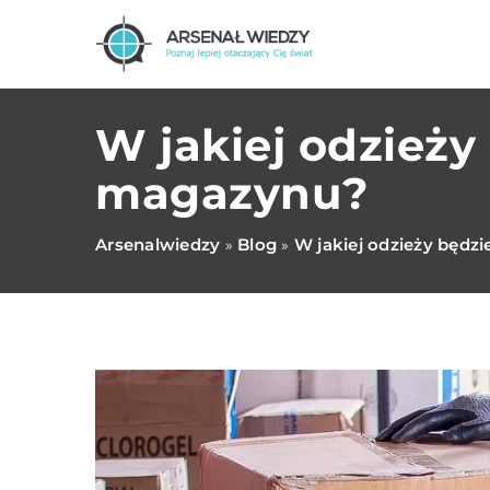
W jakiej odzież
magazynu?
Arsenalwiedzy
Blog
W jakiej odzieży będ
»
»