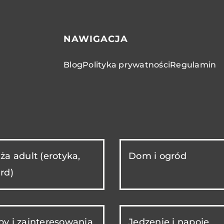
NAWIGACJA
Blog
Polityka prywatności
Regulamin
ża adult (erotyka,
Dom i ogród
rd)
y i zainteresowania
Jedzenie i napoje