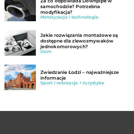
Za co odpowiada Downpipe w
samochodzie? Potrzebna
modyfikacja?
Motoryzacja i technologia
Jakie rozwiązania montażowe są
dostępne dla zlewozmywaków
jednokomorowych?
Dom
Zwiedzanie Łodzi – najważniejsze
informacje
Sport i rekreacja + turystyka