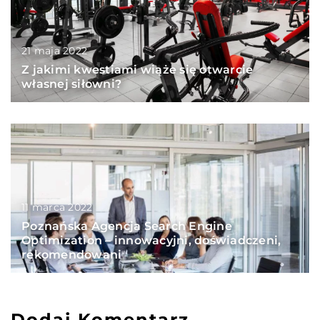
21 maja 2022
Z jakimi kwestiami wiąże się otwarcie
własnej siłowni?
11 marca 2022
Poznańska Agencja Search Engine
Optimization – innowacyjni, doświadczeni,
rekomendowani
Dodaj Komentarz