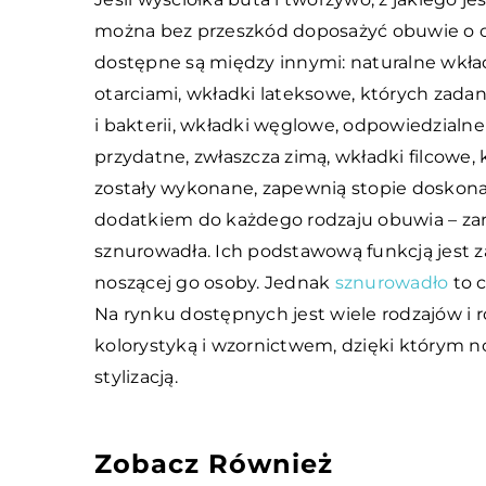
można bez przeszkód doposażyć obuwie o o
dostępne są między innymi: naturalne wkładk
otarciami, wkładki lateksowe, których zad
i bakterii, wkładki węglowe, odpowiedzialn
przydatne, zwłaszcza zimą, wkładki filcowe, 
zostały wykonane, zapewnią stopie doskonał
dodatkiem do każdego rodzaju obuwia – zar
sznurowadła. Ich podstawową funkcją jest za
noszącej go osoby. Jednak
sznurowadło
to c
Na rynku dostępnych jest wiele rodzajów i
kolorystyką i wzornictwem, dzięki którym n
stylizacją.
Zobacz Również