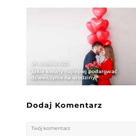
06 września 2022
Jakie kwiaty najlepiej podarować
dziewczynie na urodziny?
Dodaj Komentarz