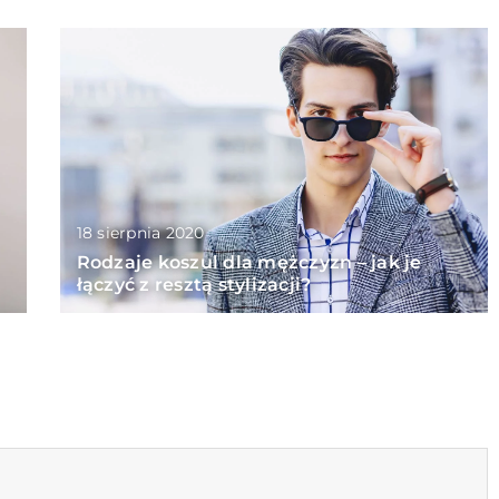
18 sierpnia 2020
Rodzaje koszul dla mężczyzn – jak je
łączyć z resztą stylizacji?