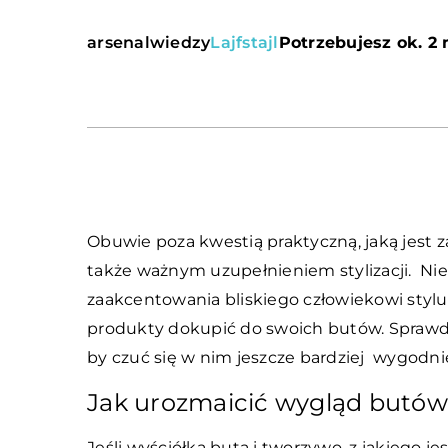
arsenalwiedzy
Lajfstajl
Potrzebujesz ok. 2 
Obuwie poza kwestią praktyczną, jaką jest 
także ważnym uzupełnieniem stylizacji. Nier
zaakcentowania bliskiego człowiekowi stylu
produkty dokupić do swoich butów. Sprawdź
by czuć się w nim jeszcze bardziej wygodnie
Jak urozmaicić wygląd butów 
Jeśli wyściółka buta i tworzywo, z jakiego j