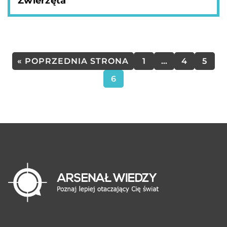
Zwierzęta
« POPRZEDNIA STRONA
1
…
4
5
6