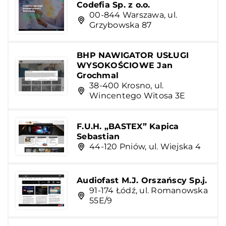
Codefia Sp. z o.o.
00-844 Warszawa, ul.
Grzybowska 87
BHP NAWIGATOR USŁUGI
WYSOKOŚCIOWE Jan
Grochmal
38-400 Krosno, ul.
Wincentego Witosa 3E
F.U.H. „BASTEX” Kapica
Sebastian
44-120 Pniów, ul. Wiejska 4
Audiofast M.J. Orszańscy Sp.j.
91-174 Łódź, ul. Romanowska
55E/9