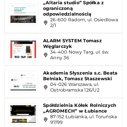
„Altaria studio” Spółka z
ograniczoną
odpowiedzialnością
26-600 Radom, ul. Osiedlowa
2/1
ALARM SYSTEM Tomasz
Węglarczyk
34-400 Nowy Targ, ul. św.
Anny 36
Akademia Słyszenia s.c. Beata
Belniak, Tomasz Staszewski
04-026 Warszawa, ul.
Ostrobramska 126/U2
Spółdzielnia Kółek Rolniczych
„AGROMECH” w Łubiance
87-152 Łubianka, ul. Toruńska
97/99