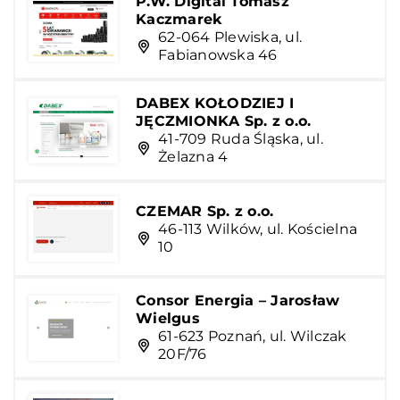
P.W. Digital Tomasz
Kaczmarek
62-064 Plewiska, ul.
Fabianowska 46
DABEX KOŁODZIEJ I
JĘCZMIONKA Sp. z o.o.
41-709 Ruda Śląska, ul.
Żelazna 4
CZEMAR Sp. z o.o.
46-113 Wilków, ul. Kościelna
10
Consor Energia – Jarosław
Wielgus
61-623 Poznań, ul. Wilczak
20F/76