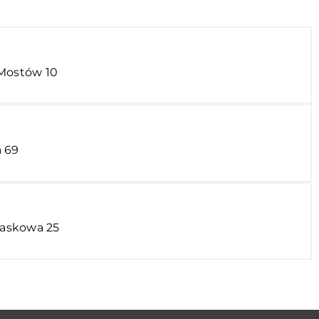
 Mostów 10
a 69
Piaskowa 25