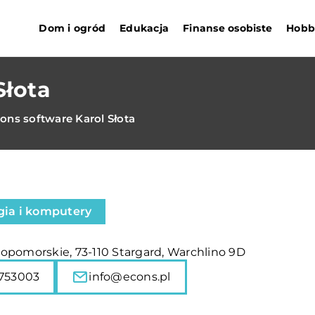
Dom i ogród
Edukacja
Finanse osobiste
Hobby
Słota
ons software Karol Słota
gia i komputery
opomorskie, 73-110 Stargard, Warchlino 9D
753003
info@econs.pl