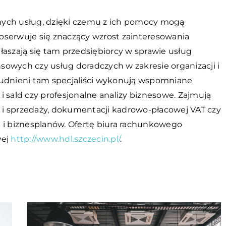
nych usług, dzięki czemu z ich pomocy mogą
 obserwuje się znaczący wzrost zainteresowania
łaszają się tam przedsiębiorcy w sprawie usług
owych czy usług doradczych w zakresie organizacji i
rudnieni tam specjaliści wykonują wspomniane
 sald czy profesjonalne analizy biznesowe. Zajmują
i sprzedaży, dokumentacji kadrowo-płacowej VAT czy
 biznesplanów. Ofertę biura rachunkowego
wej
http://www.hdl.szczecin.pl/
.