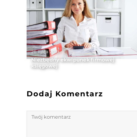
26 lipca 2019
Niezbędny ekwipunek firmowej
księgowej
Dodaj Komentarz