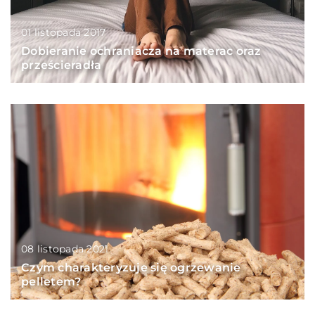
01 listopada 2017
Dobieranie ochraniacza na materac oraz
prześcieradła
08 listopada 2021
Czym charakteryzuje się ogrzewanie
pelletem?