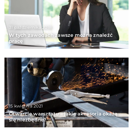
31 października 2018
W tych zawodach zawsze można znaleźć
pracę
15 kwietnia 2021
Otwarcie warsztatu – jakie akcesoria okażą
się niezbędne?