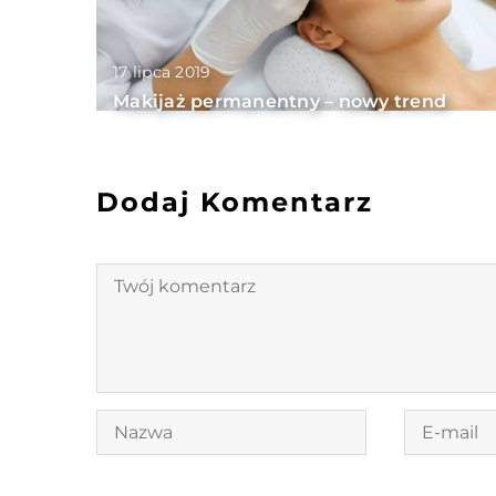
17 lipca 2019
Makijaż permanentny – nowy trend
Dodaj Komentarz