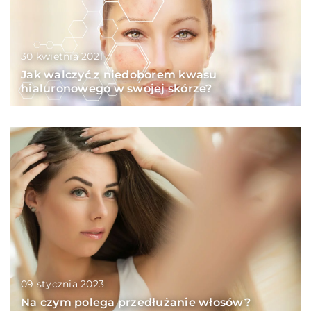
30 kwietnia 2021
Jak walczyć z niedoborem kwasu
hialuronowego w swojej skórze?
09 stycznia 2023
Na czym polega przedłużanie włosów?