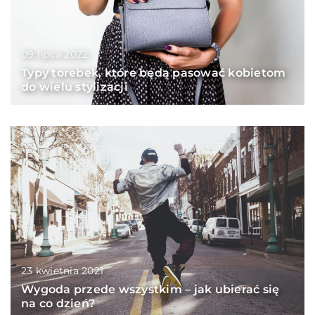
09 lipca 2022
Typy torebek, które będą pasować kobietom
do wielu stylizacji
23 kwietnia 2021
Wygoda przede wszystkim – jak ubierać się
na co dzień?