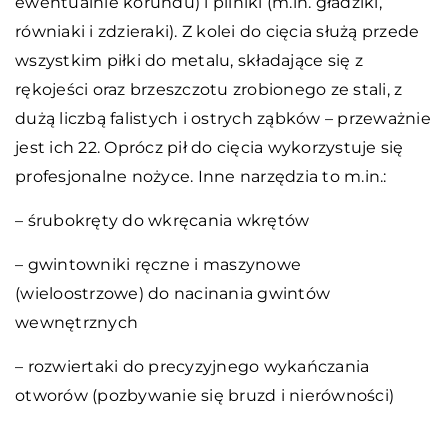
ewentualnie korundu) i pilniki (m.in. gładziki,
równiaki i zdzieraki). Z kolei do cięcia służą przede
wszystkim piłki do metalu, składające się z
rękojeści oraz brzeszczotu zrobionego ze stali, z
dużą liczbą falistych i ostrych ząbków – przeważnie
jest ich 22. Oprócz pił do cięcia wykorzystuje się
profesjonalne nożyce. Inne narzędzia to m.in.:
– śrubokręty do wkręcania wkrętów
– gwintowniki ręczne i maszynowe
(wieloostrzowe) do nacinania gwintów
wewnętrznych
– rozwiertaki do precyzyjnego wykańczania
otworów (pozbywanie się bruzd i nierówności)