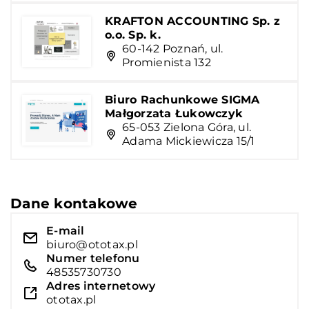
KRAFTON ACCOUNTING Sp. z
o.o. Sp. k.
60-142 Poznań, ul.
Promienista 132
Biuro Rachunkowe SIGMA
Małgorzata Łukowczyk
65-053 Zielona Góra, ul.
Adama Mickiewicza 15/1
Dane kontakowe
E-mail
biuro@ototax.pl
Numer telefonu
48535730730
Adres internetowy
ototax.pl