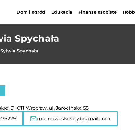
Dom i ogród
Edukacja
Finanse osobiste
Hobby
wia Spychała
 Sylwia Spychała
kie, 51-011 Wrocław, ul. Jarocińska 55
235229
malinoweskrzaty@gmail.com