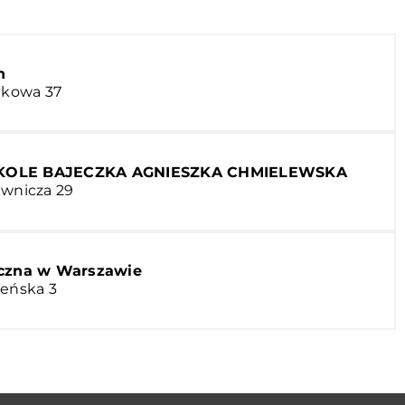
n
otkowa 37
KOLE BAJECZKA AGNIESZKA CHMIELEWSKA
awnicza 29
yczna w Warszawie
leńska 3