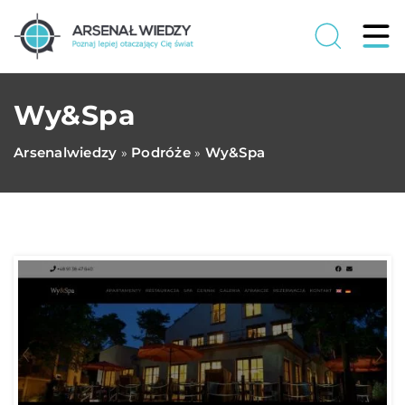
Wy&Spa
Arsenalwiedzy
Podróże
Wy&Spa
»
»