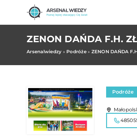
ZENON DAŃDA F.H. ZŁ
Arsenalwiedzy
Podróże
ZENON DAŃDA F.H.
»
»
Podróże
Małopolsk
48505