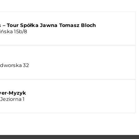
s – Tour Spółka Jawna Tomasz Bloch
ińska 15b/8
dworska 32
yer-Myzyk
Jeziorna 1