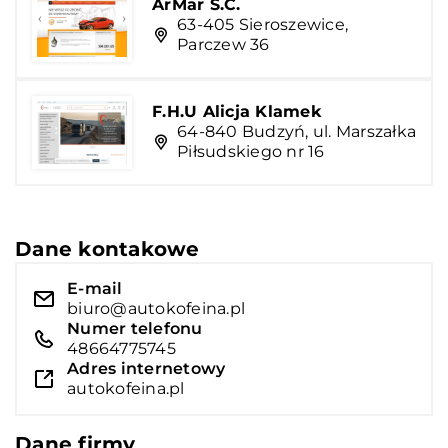
ArMar S.C.
63-405 Sieroszewice,
Parczew 36
F.H.U Alicja Klamek
64-840 Budzyń, ul. Marszałka
Piłsudskiego nr 16
Dane kontakowe
E-mail
biuro@autokofeina.pl
Numer telefonu
48664775745
Adres internetowy
autokofeina.pl
Dane firmy