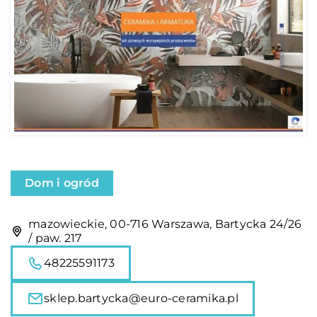
Dom i ogród
mazowieckie, 00-716 Warszawa, Bartycka 24/26
/ paw. 217
48225591173
sklep.bartycka@euro-ceramika.pl