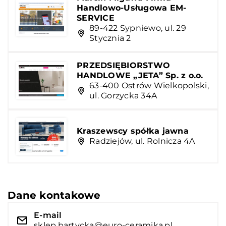
Handlowo-Usługowa EM-
SERVICE
89-422 Sypniewo, ul. 29
Stycznia 2
PRZEDSIĘBIORSTWO
HANDLOWE „JETA” Sp. z o.o.
63-400 Ostrów Wielkopolski,
ul. Gorzycka 34A
Kraszewscy spółka jawna
Radziejów, ul. Rolnicza 4A
Dane kontakowe
E-mail
sklep.bartycka@euro-ceramika.pl