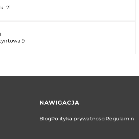
ki 21
N
acyntowa 9
NAWIGACJA
Blog
Polityka prywatności
Regulamin