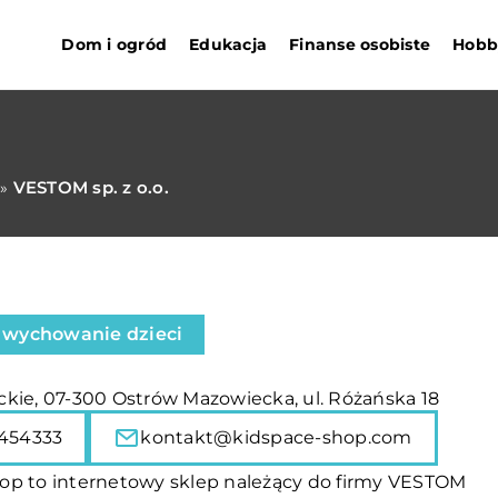
Dom i ogród
Edukacja
Finanse osobiste
Hobby
VESTOM sp. z o.o.
»
i wychowanie dzieci
kie, 07-300 Ostrów Mazowiecka, ul. Różańska 18
454333
kontakt@kidspace-shop.com
op to internetowy sklep należący do firmy VESTOM