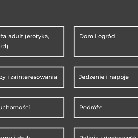
ża adult (erotyka,
Dom i ogród
rd)
y i zainteresowania
Jedzenie i napoje
ruchomości
Podróże
ama i druk
Religia i duchowość