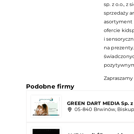
sp. z o.o., z
sprzedaży ar
asortyment 
ofercie kid
i sensoryczn
na prezenty.
świadczonyc
pozytywnymi
Zapraszamy
Podobne firmy
GREEN DART MEDIA Sp. z 
05-840 Brwinów, Biskup