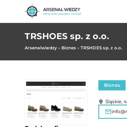
TRSHOES sp. z o.o.
Arsenalwiedzy
Biznes
TRSHOES sp. z o.o.
»
»
Biznes
Śląskie, 
info@