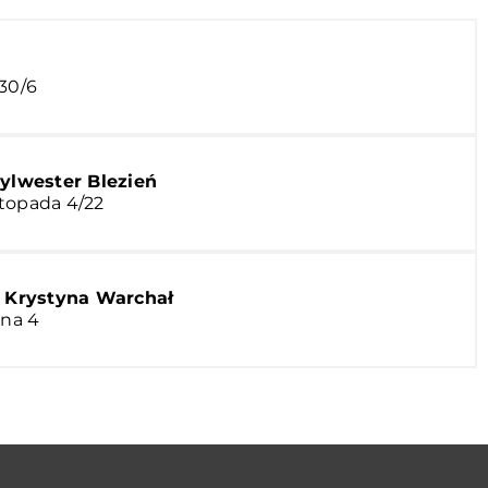
 30/6
ylwester Blezień
istopada 4/22
l Krystyna Warchał
ona 4