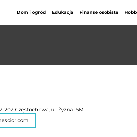
Dom i ogród
Edukacja
Finanse osobiste
Hobby
42-202 Częstochowa, ul. Żyzna 15M
nescior.com