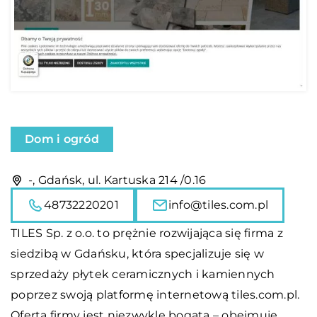
Dom i ogród
-, Gdańsk, ul. Kartuska 214 /0.16
48732220201
info@tiles.com.pl
TILES Sp. z o.o. to prężnie rozwijająca się firma z
siedzibą w Gdańsku, która specjalizuje się w
sprzedaży płytek ceramicznych i kamiennych
poprzez swoją platformę internetową tiles.com.pl.
Oferta firmy jest niezwykle bogata – obejmuje