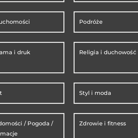
ruchomości
Podróże
ama i druk
Religia i duchowość
t
Styl i moda
omości / Pogoda /
Zdrowie i fitness
rmacje