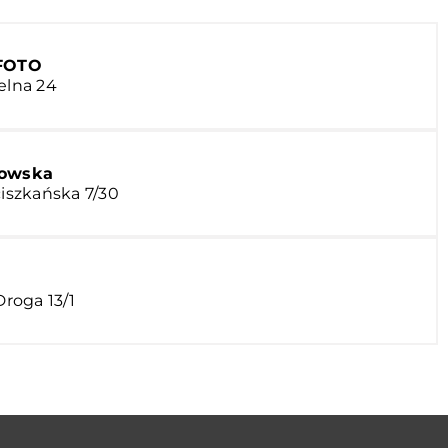
-FOTO
elna 24
arowska
ciszkańska 7/30
Droga 13/1