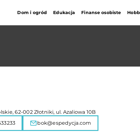
Dom i ogród
Edukacja
Finanse osobiste
Hobby
skie, 62-002 Złotniki, ul. Azaliowa 10B
633233
bok@espedycja.com