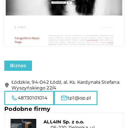
Biznes
Łódzkie, 94-042 Łódź, al. Ks. Kardynała Stefana
Wyszyńskiego 22/4
48730101014
tp1@op.pl
Podobne firmy
ALL4IN Sp. z o.o.
05-220 Zielonka, ul.