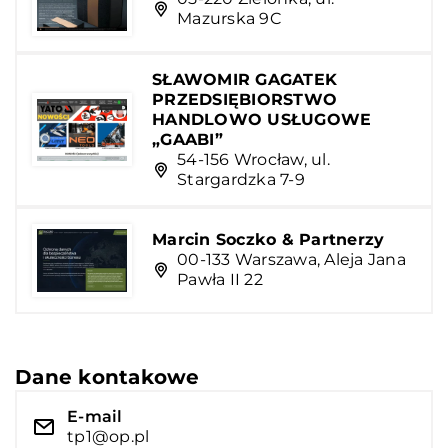
Mazurska 9C
SŁAWOMIR GAGATEK
PRZEDSIĘBIORSTWO
HANDLOWO USŁUGOWE
„GAABI”
54-156 Wrocław, ul.
Stargardzka 7-9
Marcin Soczko & Partnerzy
00-133 Warszawa, Aleja Jana
Pawła II 22
Dane kontakowe
E-mail
tp1@op.pl