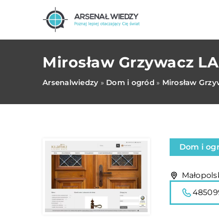
Mirosław Grzywacz 
Arsenalwiedzy
Dom i ogród
Mirosław Grz
»
»
Dom i og
Małopols
48509