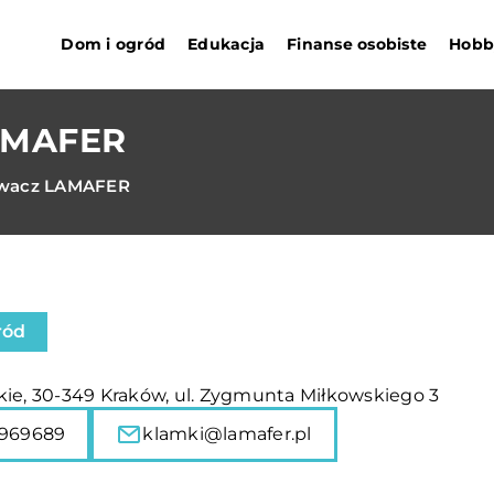
Dom i ogród
Edukacja
Finanse osobiste
Hobby
LAMAFER
ywacz LAMAFER
ród
kie, 30-349 Kraków, ul. Zygmunta Miłkowskiego 3
969689
klamki@lamafer.pl