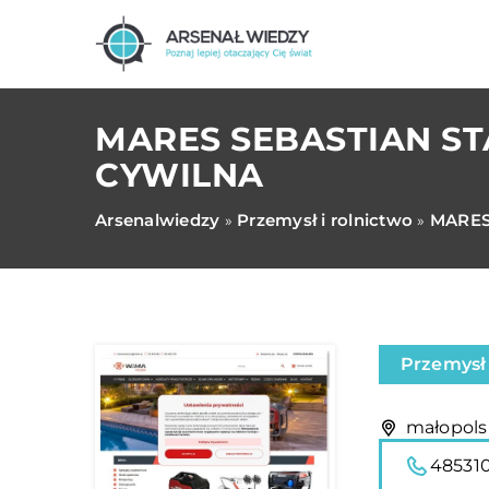
MARES SEBASTIAN S
CYWILNA
Arsenalwiedzy
Przemysł i rolnictwo
MARES
»
»
Przemysł 
małopolsk
48531