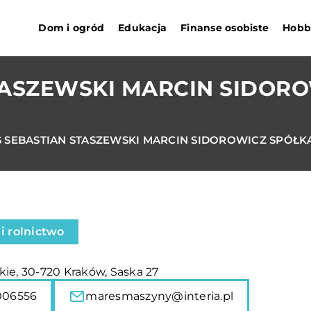
Dom i ogród
Edukacja
Finanse osobiste
Hobby
TASZEWSKI MARCIN SIDOR
 SEBASTIAN STASZEWSKI MARCIN SIDOROWICZ SPÓŁK
i rolnictwo
ie, 30-720 Kraków, Saska 27
006556
maresmaszyny@interia.pl