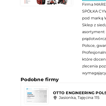
Firma MAR
SPÓŁKA CYW
pod marką 
Sklep z sied
asortyment 
prądotwórcz
Polsce, gwar
Profesjonaln
które docen
zlecenia po
wymagającyc
Podobne firmy
OTTO ENGINEERING POLSK
Jasionka, Tajęcina 115