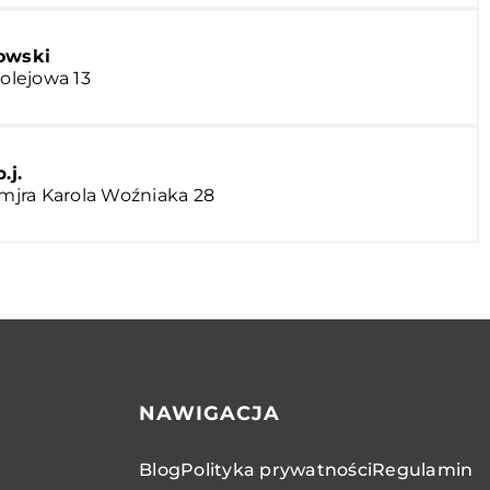
owski
Kolejowa 13
.j.
 mjra Karola Woźniaka 28
NAWIGACJA
Blog
Polityka prywatności
Regulamin