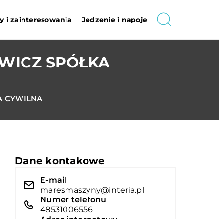
 i zainteresowania
Jedzenie i napoje
OWICZ SPÓŁKA
A CYWILNA
Dane kontakowe
E-mail
maresmaszyny@interia.pl
Numer telefonu
48531006556