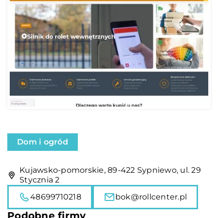
Dom i ogród
Kujawsko-pomorskie, 89-422 Sypniewo, ul. 29
Stycznia 2
48699710218
bok@rollcenter.pl
Podobne firmy