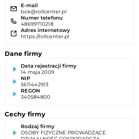
E-mail
bok@rollcenter.pl
Numer telefonu
48699710218
Adres internetowy
https://rollcenter.pl
Dane firmy
Data rejestracji firmy
14 maja 2009
NIP
5611442913
REGON
340584800
Cechy firmy
Rodzaj firmy
OSOBY FIZYCZNE PROWADZĄCE
DZIAŁALNOŚĆ GOSPODARCZĄ