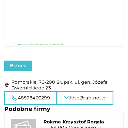
Biznes
Pomorskie, 76-200 Słupsk, ul. gen. Józefa
Dwernickiego 23
48598402299
foto@lab-net.pl
Podobne firmy
Rokma Krzysztof Rogala
63-004 Gowarzewo, ul.