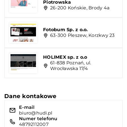
Piotrowska
26-200 Końskie, Brody 4a
Fotobum Sp. z o.o.
63-300 Pleszew, Korzkwy 23
HOLIMEX sp. z o.o
61-838 Poznań, ul.
Wrocławska 17/4
Dane kontakowe
E-mail
biuro@hudi.pl
Numer telefonu
48792112007