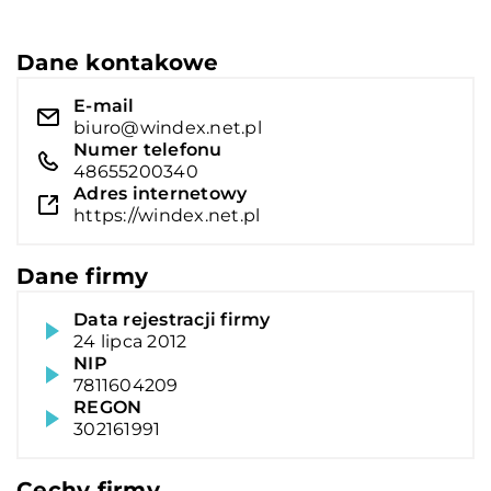
Dane kontakowe
E-mail
biuro@windex.net.pl
Numer telefonu
48655200340
Adres internetowy
https://windex.net.pl
Dane firmy
Data rejestracji firmy
24 lipca 2012
NIP
7811604209
REGON
302161991
Cechy firmy