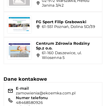
02-972 Warszawa, Herbu
Janina 3/42
FG Sport Filip Grabowski
61-551 Poznań, Dolina 5D/39
Centrum Zdrowia Rodziny
Sp.z o.o.
61-160 Daszewice, ul.
Wiosenna 5
Dane kontakowe
E-mail
zamowienia@ekoemka.com.pl
Numer telefonu
48468580926