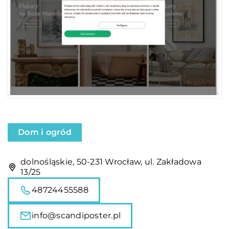
Dom i ogród
dolnośląskie, 50-231 Wrocław, ul. Zakładowa
13/25
48724455588
info@scandiposter.pl