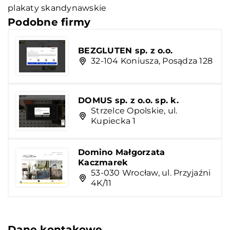
plakaty skandynawskie
Podobne firmy
BEZGLUTEN sp. z o.o.
32-104 Koniusza, Posądza 128
DOMUS sp. z o.o. sp. k.
Strzelce Opolskie, ul.
Kupiecka 1
Domino Małgorzata
Kaczmarek
53-030 Wrocław, ul. Przyjaźni
4K/11
Dane kontakowe