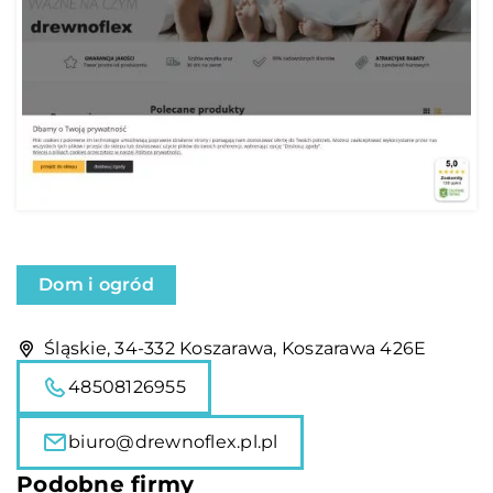
Dom i ogród
Śląskie, 34-332 Koszarawa, Koszarawa 426E
48508126955
biuro@drewnoflex.pl.pl
Podobne firmy