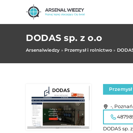
DODAS sp. z o.o
Arsenalwiedzy
Przemysł i rolnictwo
DODAS 
»
»
Przemysł 
-, Poznań
48798
DODAS sp. z 