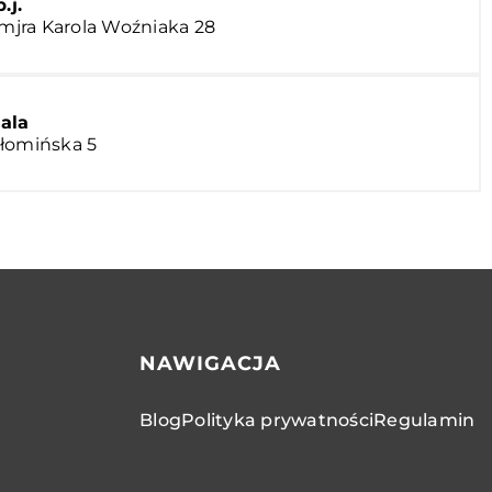
.j.
 mjra Karola Woźniaka 28
ala
ołomińska 5
NAWIGACJA
Blog
Polityka prywatności
Regulamin