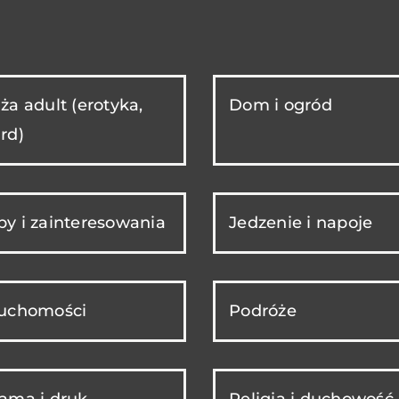
ża adult (erotyka,
Dom i ogród
rd)
y i zainteresowania
Jedzenie i napoje
ruchomości
Podróże
ama i druk
Religia i duchowość