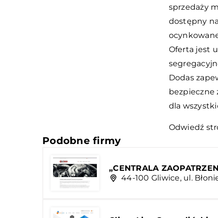
sprzedaży m
dostępny na
ocynkowane 
Oferta jest
segregacyjne
Dodas zapew
bezpieczne 
dla wszystk
Odwiedź str
Podobne firmy
„CENTRALA ZAOPATRZENI
44-100 Gliwice, ul. Błoni