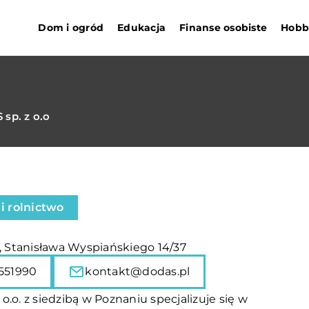
Dom i ogród
Edukacja
Finanse osobiste
Hobby
sp. z o.o
i rolnictwo
, Stanisława Wyspiańskiego 14/37
551990
kontakt@dodas.pl
o.o. z siedzibą w Poznaniu specjalizuje się w