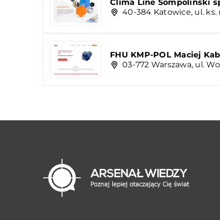
Clima Line Sompoliński sp
40-384 Katowice, ul. ks.
FHU KMP-POL Maciej Kab
03-772 Warszawa, ul. W