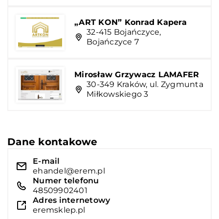
„ART KON” Konrad Kapera
32-415 Bojańczyce,
Bojańczyce 7
Mirosław Grzywacz LAMAFER
30-349 Kraków, ul. Zygmunta
Miłkowskiego 3
Dane kontakowe
E-mail
ehandel@erem.pl
Numer telefonu
48509902401
Adres internetowy
eremsklep.pl