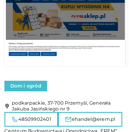
Dom i ogród
podkarpackie, 37-700 Przemyśl, Generała
Jakuba Jasińskiego nr 9
48509902401
ehandel@erem.pl
Centrum Budownictwa i Ogrodnictwa „EREM”