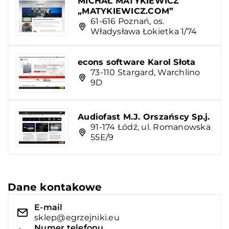
MICHAŁ MATYKIEWICZ
„MATYKIEWICZ.COM”
61-616 Poznań, os.
Władysława Łokietka 1/74
econs software Karol Słota
73-110 Stargard, Warchlino
9D
Audiofast M.J. Orszańscy Sp.j.
91-174 Łódź, ul. Romanowska
55E/9
Dane kontakowe
E-mail
sklep@egrzejniki.eu
Numer telefonu