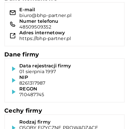
E-mail
biuro@bhp-partner.pl
Numer telefonu
48509509352
Adres internetowy
https://bhp-partner.pl
Dane firmy
Data rejestracji firmy
01 sierpnia 1997
NIP
8261317987
REGON
710487745
Cechy firmy
Rodzaj firmy
OSOBY FIZYCZNE PROWADZĄCE