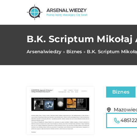
B.K. Scriptum Mikołaj
Arsenalwiedzy
Biznes
B.K. Scriptum Mikoł
»
»
Biznes
Mazowieck
48512