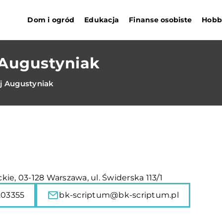
Dom i ogród
Edukacja
Finanse osobiste
Hobby
 Augustyniak
aj Augustyniak
ie, 03-128 Warszawa, ul. Świderska 113/1
203355
bk-scriptum@bk-scriptum.pl