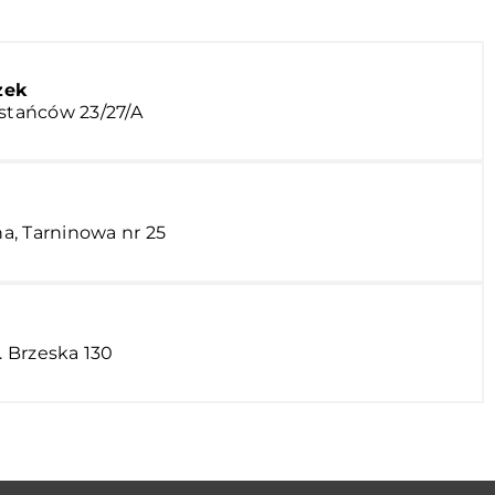
zek
wstańców 23/27/A
a, Tarninowa nr 25
. Brzeska 130